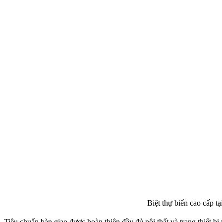
Biệt thự biển cao cấp t
Tiêu chuẩn bàn giao được hoàn thiện đầy đủ nội thất và trang thiết b