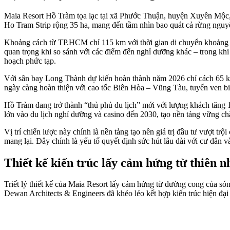
Maia Resort Hồ Tràm tọa lạc tại xã Phước Thuận, huyện Xuyên Mộc,
Ho Tram Strip rộng 35 ha, mang đến tầm nhìn bao quát cả rừng ngu
Khoảng cách từ TP.HCM chỉ 115 km với thời gian di chuyển khoảng 1
quan trọng khi so sánh với các điểm đến nghỉ dưỡng khác – trong kh
hoạch phức tạp.
Với sân bay Long Thành dự kiến hoàn thành năm 2026 chỉ cách 65 km,
ngày càng hoàn thiện với cao tốc Biên Hòa – Vũng Tàu, tuyến ven b
Hồ Tràm đang trở thành “thủ phủ du lịch” mới với lượng khách tăng 
lớn vào du lịch nghỉ dưỡng và casino đến 2030, tạo nền tảng vững ch
Vị trí chiến lược này chính là nền tảng tạo nên giá trị đầu tư vượt tr
mang lại. Đây chính là yếu tố quyết định sức hút lâu dài với cư dân v
Thiết kế kiến trúc lấy cảm hứng từ thiên n
Triết lý thiết kế của Maia Resort lấy cảm hứng từ đường cong của són
Dewan Architects & Engineers đã khéo léo kết hợp kiến trúc hiện đại