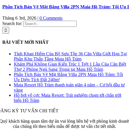
Phân Tích Bản Vẽ Mặt Bằng Villa 2PN Maia Hồ Tràm: Tối Ưu D
Tháng 6 3rd, 2026
|
0 Comments
Search for:
BÀI VIẾT MỚI NHẤT
Tính Khan Hiếm Của Bộ Sưu Tập 36 Căn Villa Giới Hạn Tại
Phân Khu Thấp Tầng Maia Hồ Tràm
Khám Phá Không Gian Kiến Trúc 1 Trệt 1 Lầu Của Căn Biệt
Thự 2 Phòng Ngủ Sang Trọng tại Maia Hồ Tràm
Phân Tích Bản Vẽ Mặt Bằng Villa 2PN Maia Hồ Tràm: Tối
Ưu Diện Tích Đất 240m²
Maia Resort Hồ Tràm thanh toán giãn 4 năm – Cơ hội đầu tư
vàng
Hồ bơi vô cực Maia Resort: Trải nghiệm chạm tới chân trời
biển Hồ Tràm
ĂNG KÝ TƯ VẤN CHI TIẾT
Quý khách hàng quan tâm dự án vui lòng liên hệ với phòng kinh doan
của chúng tôi theo biểu mẫu để được tư vấn chi tiết nhất.