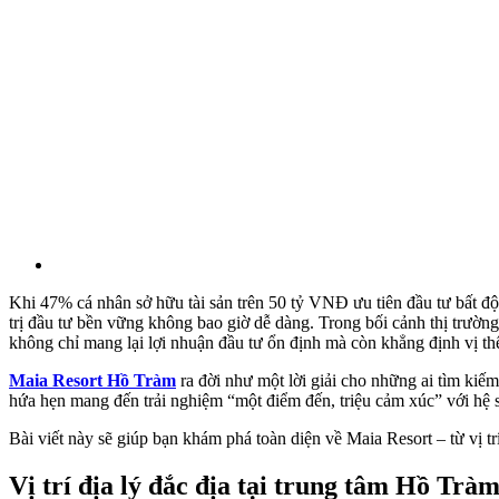
Khi 47% cá nhân sở hữu tài sản trên 50 tỷ VNĐ ưu tiên đầu tư bất đ
trị đầu tư bền vững không bao giờ dễ dàng. Trong bối cảnh thị trườn
không chỉ mang lại lợi nhuận đầu tư ổn định mà còn khẳng định vị th
Maia Resort Hồ Tràm
ra đời như một lời giải cho những ai tìm ki
hứa hẹn mang đến trải nghiệm “một điểm đến, triệu cảm xúc” với hệ sin
Bài viết này sẽ giúp bạn khám phá toàn diện về Maia Resort – từ vị t
Vị trí địa lý đắc địa tại trung tâm Hồ Trà