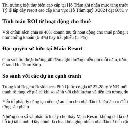
Thị trường biệt thự biển cao cấp tại Hồ Tràm ghi nhận mức tăng tr
Tỷ lệ lấp đầy resort cao cấp khu vực Hồ Tràm quý 3/2024 đạt 66%, v
Tính toán ROI từ hoạt động cho thuê
Với chính sách chia sẻ 40% doanh thu từ hoạt động cho thuê phòng, 
như chứng khoán (6-8%) hay trái phiếu (5-7%).
Đặc quyền sở hữu tại Maia Resort
Chủ sở hữu được hưởng 40 đêm nghỉ dưỡng miễn phí mỗi năm, tương đ
Grand Ho Tram Strip.
So sánh với các dự án cạnh tranh
Trong khi Regent Residences Phú Quốc có giá từ 22-28 tỷ VNĐ mỗi c
tranh rõ ràng về giá cả khi so sánh với chất lượng và tiện ích tương đ
Yếu tố pháp lý cũng tạo nên sự an tâm cho nhà đầu tư. Dự án có đất
từng sản phẩm.
Những con số và phân tích này cho thấy Maia Resort không chỉ là nơi
hỗ trợ tài chính. Đây chính là chìa khóa giúp nhiều nhà đầu tư tiếp 